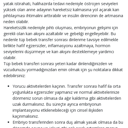
yatak istirahati, halihazırda tedavi nedeniyle östrojen seviyeleri
yüksek olan anne adayının hareketsiz kalmasına yol açarak kan
pıhtılaşması ihtimalini arttırabilir ve insülin direncinin de artmasına
neden olabilir.
Hareketsizlik nedeniyle pıhtı oluşması, embriyonun gelişimi için
gerekli olan kan akışını azaltabilir ve gebeliği engelleyebilir. Bu
nedenle tüp bebek transfer sonrası dinlenme tavsiye edilmekle
birlikte hafif egzersizler, inflamasyonu azaltmaya, hormon
seviyelerini düşürmeye ve kan akışını desteklemeye yardımcı
olabilir.
Tüp bebek transferi sonrası yeteri kadar dinlendiğinizden ve
vücudunuzu yormadığınızdan emin olmak için şu noktalara dikkat
edebilirsiniz:
Yorucu aktivitelerden kaçının. Transfer sonrası hafif ila orta
yoğunlukta egzersizler yapmanız ve normal aktivitelerinize
dönmeniz sorun olmasa da ağır kaldırma gibi aktivitelerden
uzak durmalısınız. Bu süreçte ayrıca embriyonun
implantasyonu etkilenebileceği için cinsel ilişkiden
kaçınmalısınız.
Embriyo transferinden sonra duş almak yasak olmasa da bu