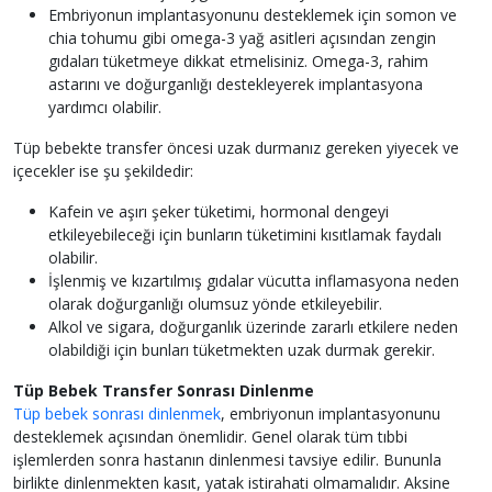
Embriyonun implantasyonunu desteklemek için somon ve
chia tohumu gibi omega-3 yağ asitleri açısından zengin
gıdaları tüketmeye dikkat etmelisiniz. Omega-3, rahim
astarını ve doğurganlığı destekleyerek implantasyona
yardımcı olabilir.
Tüp bebekte transfer öncesi uzak durmanız gereken yiyecek ve
içecekler ise şu şekildedir:
Kafein ve aşırı şeker tüketimi, hormonal dengeyi
etkileyebileceği için bunların tüketimini kısıtlamak faydalı
olabilir.
İşlenmiş ve kızartılmış gıdalar vücutta inflamasyona neden
olarak doğurganlığı olumsuz yönde etkileyebilir.
Alkol ve sigara, doğurganlık üzerinde zararlı etkilere neden
olabildiği için bunları tüketmekten uzak durmak gerekir.
Tüp Bebek Transfer Sonrası Dinlenme
Tüp bebek sonrası dinlenmek
, embriyonun implantasyonunu
desteklemek açısından önemlidir. Genel olarak tüm tıbbi
işlemlerden sonra hastanın dinlenmesi tavsiye edilir. Bununla
birlikte dinlenmekten kasıt, yatak istirahati olmamalıdır. Aksine