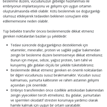
beslenme düzeni, vücudunuzun gebeliğe hazırlanması ile
embriyonun implantasyonu ve gelişimi için uygun ortamın
oluşturulmasında etkili olabilir. Kötü beslenmek ise doğurganlığı
olumsuz etkileyerek tedaviden beklenen sonuçların elde
edilememesine neden olabilir.
Tüp bebekte transfer öncesi beslenmenizde dikkat etmeniz
gereken noktalardan bazıları şu şekildedir:
Tedavi sürecinde doğurganlığınızı desteklemek için
vitaminler, mineraller, protein ve sağlıklı yağlar bakımından
zengin bir beslenme düzeni benimsemeye dikkat etmelisiniz.
Bunun için meyve, sebze, yağsız protein, tam tahıl ve
kuruyemiş gibi gıdaları ölçülü bir şekilde tüketebilirsiniz.
Beslenmede dikkat etmeniz gereken en önemli noktalardan
bir diğeri vücudunuzu susuz bırakmamaktır. Vücudun susuz
kalmaması, yumurta kalitesinin ve rahim astarının gelişimi
açısından çok önemlidir.
Embriyo transferinden önce özellikle antioksidan bakımından
zengin yiyecekleri tercih etmelisiniz. Bu gıdalar, yumurtaları
ve spermleri oksidatif stresten korumaya yardımcı olarak
hamile kalmak için uygun bir ortam yaratabilir.