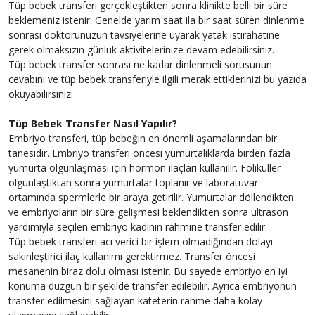
Tüp bebek transferi gerçekleştikten sonra klinikte belli bir süre
beklemeniz istenir. Genelde yarım saat ila bir saat süren dinlenme
sonrası doktorunuzun tavsiyelerine uyarak yatak istirahatine
gerek olmaksızın günlük aktivitelerinize devam edebilirsiniz.
Tüp bebek transfer sonrası ne kadar dinlenmeli sorusunun
cevabını ve tüp bebek transferiyle ilgili merak ettiklerinizi bu yazıda
okuyabilirsiniz.
Tüp Bebek Transfer Nasıl Yapılır?
Embriyo transferi, tüp bebeğin en önemli aşamalarından bir
tanesidir. Embriyo transferi öncesi yumurtalıklarda birden fazla
yumurta olgunlaşması için hormon ilaçları kullanılır. Foliküller
olgunlaştıktan sonra yumurtalar toplanır ve laboratuvar
ortamında spermlerle bir araya getirilir. Yumurtalar döllendikten
ve embriyoların bir süre gelişmesi beklendikten sonra ultrason
yardımıyla seçilen embriyo kadının rahmine transfer edilir.
Tüp bebek transferi acı verici bir işlem olmadığından dolayı
sakinleştirici ilaç kullanımı gerektirmez. Transfer öncesi
mesanenin biraz dolu olması istenir. Bu sayede embriyo en iyi
konuma düzgün bir şekilde transfer edilebilir. Ayrıca embriyonun
transfer edilmesini sağlayan kateterin rahme daha kolay