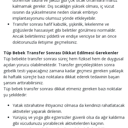
dönemde sauna ve jakuzi gibi çok sıcak ortamlara maruz
kalmamak gerekir. Dış sıcaklığın yüksek olması, iç vücut
ısısının da yükselmesine neden olarak embriyo
implantasyonunu olumsuz yönde etkileyebilir.
Transfer sonrası hafif kabızlık, şişkinlik, lekelenme ve
göğüslerde hassasiyet gibi belirtiler görülmesi normaldir.
Ancak belirtileriniz şiddetli ve endişe vericiyse bir an önce
doktorunuzla iletişime geçmelisiniz.
Tüp Bebek Transfer Sonrası Dikkat Edilmesi Gerekenler
Tüp bebekte transfer sonrası süreç hem fiziksel hem de duygusal
açıdan yorucu olabilmektedir. Transfer gerçekleştikten sonra
gebelik testi yapacağınız zamana kadar geçmesi gereken yaklaşık
iki haftalık süreçte bazı noktalara dikkat ederek tedavinin başarı
şansını arttırabilirsiniz.
Tüp bebek transfer sonrası dikkat etmeniz gereken bazı noktalar
şu şekildedir:
Yatak istirahatine ihtiyacınız olmasa da kendinizi rahatlatacak
aktiviteler yaparak dinlenin.
Yürüyüş ve yoga gibi egzersizler güvenli olsa da ağır kaldırma
gibi vücudunuzu yorabilecek aktivitelerden kaçının.